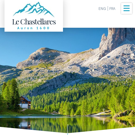
ENG
|
FRA
Le Chastellares
Auron 1600